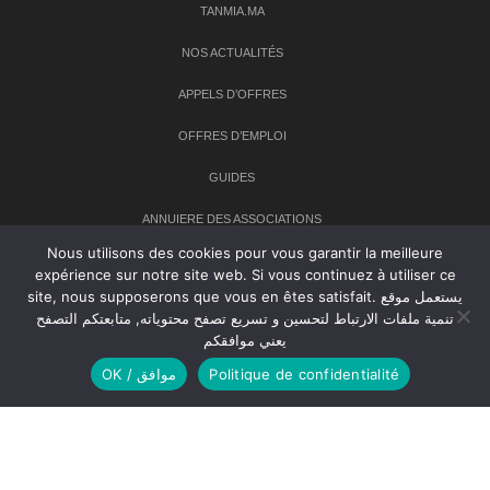
TANMIA.MA
NOS ACTUALITÉS
APPELS D’OFFRES
OFFRES D’EMPLOI
GUIDES
ANNUIERE DES ASSOCIATIONS
Nous utilisons des cookies pour vous garantir la meilleure
expérience sur notre site web. Si vous continuez à utiliser ce
Newsletter
site, nous supposerons que vous en êtes satisfait. يستعمل موقع
تنمية ملفات الارتباط لتحسين و تسريع تصفح محتوياته, متابعتكم التصفح
Inscrivez-vous à notre newsletter pour recevoir les dernières
يعني موافقكم
nouvelles sur TANMIA
OK / موافق
Politique de confidentialité
Creative Common 2004-2026.
Tanmia.ma
| Tous les droits réservés
Réalisation
Agence Web
Tudiodev