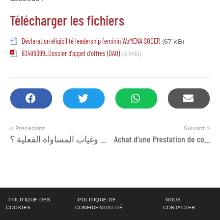
Télécharger les fichiers
Déclaration éligibilité leadership feminin WoMENA SODER
(67 kB)
83498399_Dossier d'appel d'offres (DAO)
(3 MB)
< Précédent
Suivant >
بلاغ : أين الديمقراطية في زمن التمييز وغياب المساواة الفعلية ؟
Achat d’une Prestation de communication en français et anglais
POLITIQUE DES
POLITIQUE DE
NOUS
COOKIES
CONFIDENTIALITÉ
CONTACTER