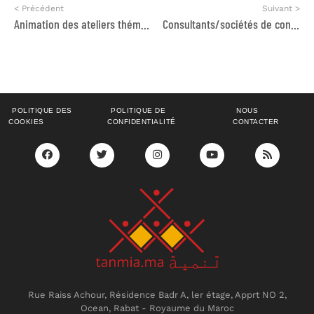
< Précédent
Suivant >
Animation des ateliers thématiques de renforcement des capacités des acteurs territoriaux
Consultants/sociétés de consulting
POLITIQUE DES
POLITIQUE DE
NOUS
COOKIES
CONFIDENTIALITÉ
CONTACTER
Rue Raiss Achour, Résidence Badr A, ler étage, Apprt NO 2,
Ocean, Rabat - Royaume du Maroc