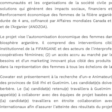
communautés et les organisations de la société civile 
solutions qui génèrent des impacts sociaux, financiers e
Renforcement économique des femmes de la filière arganiè
durée de 4 ans, cofinancé par Affaires mondiales Canada e
et de l’Arganier (ANDZOA).
Le projet vise l’autonomisation économique des femmes dans 
biosphère arganière. Il comprend des interventions ci
institutionnel de la FIFARGANE et des acteurs de l’interprofes
coopératives féminines; (2) un accès accru au marché par l
besoins et d’un marketing innovant plus ciblé des produits 
dans la représentation des femmes à tous les échelons de la 
Cowater est présentement à la recherche d’un-e Animateur(tr
des provinces de Sidi Ifni et Guelmim. Les candidat(e)s doiven
berbère. Le (la) candidat(e) retenu(e) travaillera à Guelmi
appelé(e) à collaborer avec des équipes de projet basées au
(la) candidat(e) travaillera en étroite collaboration av
internationaux afin d’assurer l’atteinte des résultats du proje