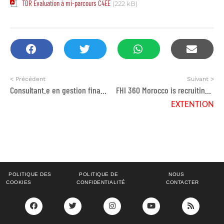
TDR Evaluation à mi-parcours C4EE
(222 kB)
< Précédent
Suivant >
Consultant.e en gestion financière des coopératives
FHI 360 Morocco is recruiting (4) four profiles
EXTENTION
POLITIQUE DES
POLITIQUE DE
NOUS
COOKIES
CONFIDENTIALITÉ
CONTACTER