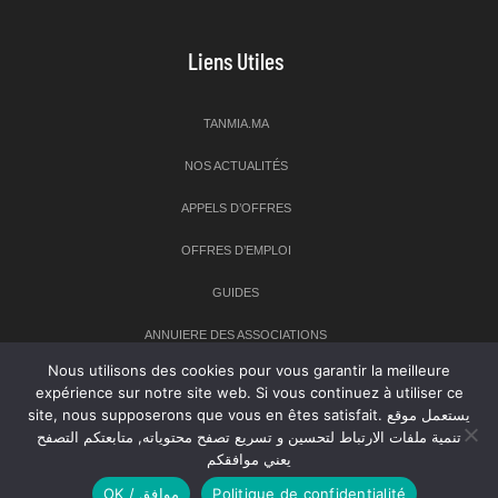
Liens Utiles
TANMIA.MA
NOS ACTUALITÉS
APPELS D’OFFRES
OFFRES D’EMPLOI
GUIDES
ANNUIERE DES ASSOCIATIONS
Nous utilisons des cookies pour vous garantir la meilleure
expérience sur notre site web. Si vous continuez à utiliser ce
Newsletter
site, nous supposerons que vous en êtes satisfait. يستعمل موقع
تنمية ملفات الارتباط لتحسين و تسريع تصفح محتوياته, متابعتكم التصفح
Inscrivez-vous à notre newsletter pour recevoir les dernières
يعني موافقكم
nouvelles sur TANMIA
OK / موافق
Politique de confidentialité