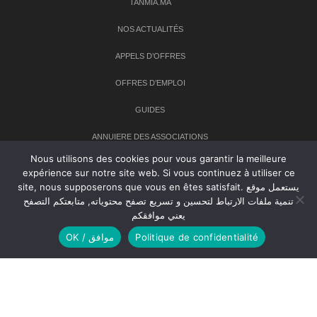
TANMIA.MA
NOS ACTUALITÉS
APPELS D’OFFRES
OFFRES D’EMPLOI
GUIDES
ANNUIERE DES ASSOCIATIONS
Nous utilisons des cookies pour vous garantir la meilleure
expérience sur notre site web. Si vous continuez à utiliser ce
Newsletter
site, nous supposerons que vous en êtes satisfait. يستعمل موقع
تنمية ملفات الارتباط لتحسين و تسريع تصفح محتوياته, متابعتكم التصفح
Inscrivez-vous à notre newsletter pour recevoir les dernières
يعني موافقكم
nouvelles sur TANMIA
OK / موافق
Politique de confidentialité
Creative Common 2004-2026.
Tanmia.ma
| Tous les droits réservés
Réalisation
Agence Web
Tudiodev