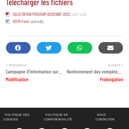
Télécharger les fichiers
SOLICITATION PROGRAM ASSISTANT 2022
(467 kB)
DS174 Form
(49 kB)
< Précédent
Suivant >
Campagne d’information sur le microcrédit flexible en milieu rural
Renforcement des compétences des professionnels de santé
Modification
Prolongation
POLITIQUE DES
POLITIQUE DE
NOUS
COOKIES
CONFIDENTIALITÉ
CONTACTER