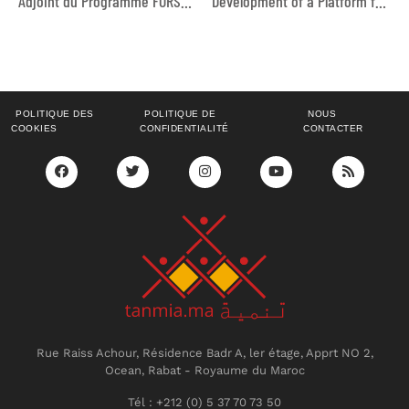
Adjoint du Programme FORSATY – Subventions
Development of a Platform for the Interactive Online Training Module on Accessing Information Platform
POLITIQUE DES
POLITIQUE DE
NOUS
COOKIES
CONFIDENTIALITÉ
CONTACTER
Rue Raiss Achour, Résidence Badr A, ler étage, Apprt NO 2,
Ocean, Rabat - Royaume du Maroc
Tél : +212 (0) 5 37 70 73 50