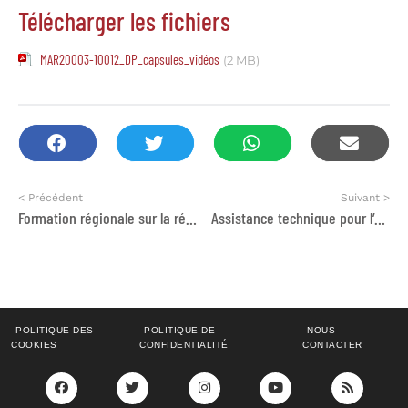
Télécharger les fichiers
MAR20003-10012_DP_capsules_vidéos
(2 MB)
< Précédent
Suivant >
Formation régionale sur la rédaction de propositions de projets
Assistance technique pour l’appui à la réalisation de la composante de communication pour le développement du programme Taghyir
POLITIQUE DES
POLITIQUE DE
NOUS
COOKIES
CONFIDENTIALITÉ
CONTACTER