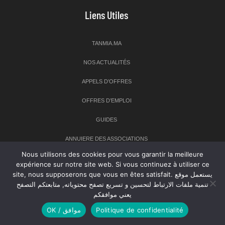
Liens Utiles
TANMIA.MA
NOS ACTUALITÉS
APPELS D’OFFRES
OFFRES D’EMPLOI
GUIDES
ANNUIERE DES ASSOCIATIONS
Nous utilisons des cookies pour vous garantir la meilleure
expérience sur notre site web. Si vous continuez à utiliser ce
Newsletter
site, nous supposerons que vous en êtes satisfait. يستعمل موقع
تنمية ملفات الارتباط لتحسين و تسريع تصفح محتوياته, متابعتكم التصفح
Inscrivez-vous à notre newsletter pour recevoir les dernières
يعني موافقكم
nouvelles sur TANMIA
OK / موافق
Politique de confidentialité