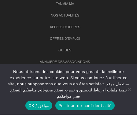
TANMIA.MA
NOS ACTUALITÉS
APPELS D’OFFRES
OFFRES D’EMPLOI
GUIDES
ANNUIERE DES ASSOCIATIONS
Nous utilisons des cookies pour vous garantir la meilleure
expérience sur notre site web. Si vous continuez à utiliser ce
Newsletter
site, nous supposerons que vous en êtes satisfait. يستعمل موقع
تنمية ملفات الارتباط لتحسين و تسريع تصفح محتوياته, متابعتكم التصفح
Inscrivez-vous à notre newsletter pour recevoir les dernières
يعني موافقكم
nouvelles sur TANMIA
OK / موافق
Politique de confidentialité
Creative Common 2004-2026.
Tanmia.ma
| Tous les droits réservés
Réalisation
Agence Web
Tudiodev