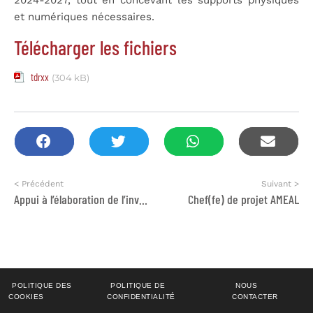
2024-2027, tout en concevant les supports physiques
et numériques nécessaires.
Télécharger les fichiers
tdrxx
(304 kB)
< Précédent
Suivant >
Appui à l’élaboration de l’inventaire national des émissions inclus dans la CCN sur les CC
Chef(fe) de projet AMEAL
POLITIQUE DES
POLITIQUE DE
NOUS
COOKIES
CONFIDENTIALITÉ
CONTACTER