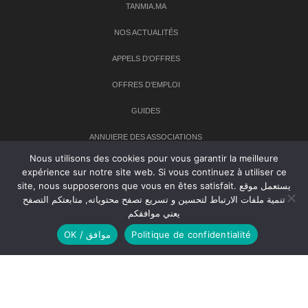
TANMIA.MA
NOS ACTUALITÉS
APPELS D’OFFRES
OFFRES D’EMPLOI
GUIDES
ANNUIERE DES ASSOCIATIONS
Nous utilisons des cookies pour vous garantir la meilleure
expérience sur notre site web. Si vous continuez à utiliser ce
Newsletter
site, nous supposerons que vous en êtes satisfait. يستعمل موقع
تنمية ملفات الارتباط لتحسين و تسريع تصفح محتوياته, متابعتكم التصفح
Inscrivez-vous à notre newsletter pour recevoir les dernières
يعني موافقكم
nouvelles sur TANMIA
OK / موافق
Politique de confidentialité
Creative Common 2004-2026.
Tanmia.ma
| Tous les droits réservés
Réalisation
Agence Web
Tudiodev