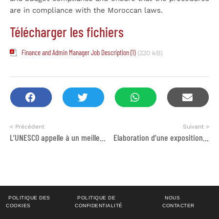
are in compliance with the Moroccan laws.
Télécharger les fichiers
Finance and Admin Manager Job Description (1)
(220 kB)
< Précédent
Suivant >
L’UNESCO appelle à un meilleur encadrement de l’enseignement privé pour réduire les inégalités
Elaboration d’une exposition des femmes artistes
POLITIQUE DES
POLITIQUE DE
NOUS
COOKIES
CONFIDENTIALITÉ
CONTACTER