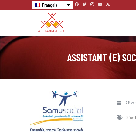
Français
ASSISTANT (E) SOC
7 Mars 
Offres 