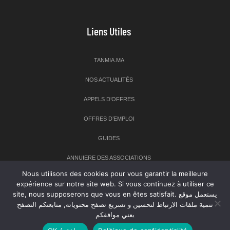
Liens Utiles
TANMIA.MA
NOS ACTUALITÉS
APPELS D’OFFRES
OFFRES D’EMPLOI
GUIDES
ANNUIERE DES ASSOCIATIONS
Nous utilisons des cookies pour vous garantir la meilleure
expérience sur notre site web. Si vous continuez à utiliser ce
Newsletter
site, nous supposerons que vous en êtes satisfait. يستعمل موقع
تنمية ملفات الارتباط لتحسين و تسريع تصفح محتوياته, متابعتكم التصفح
Inscrivez-vous à notre newsletter pour recevoir les dernières
يعني موافقكم
nouvelles sur TANMIA