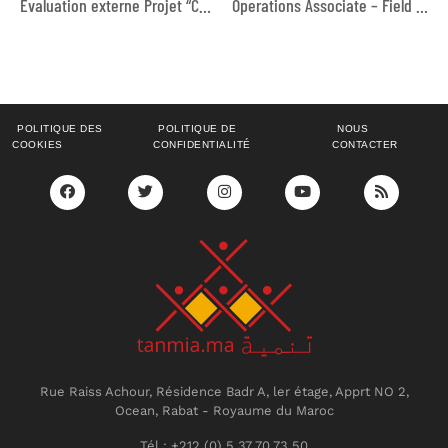
Evaluation externe Projet “Connecting Rural Economies”
Operations Associate – Field Support
POLITIQUE DES
POLITIQUE DE
NOUS
COOKIES
CONFIDENTIALITÉ
CONTACTER
Rue Raiss Achour, Résidence Badr A, ler étage, Apprt NO 2,
Ocean, Rabat - Royaume du Maroc
Tél : +212 (0) 5 37 70 73 50