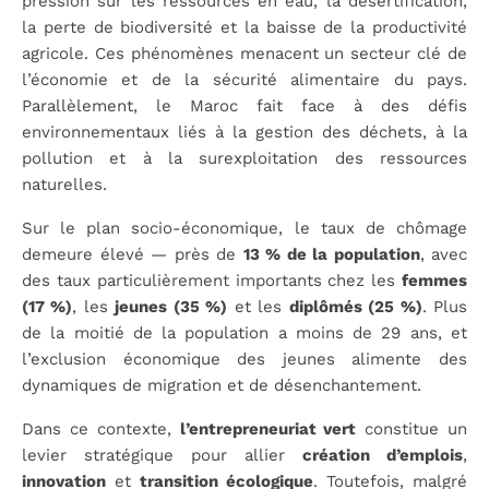
pression sur les ressources en eau, la désertification,
la perte de biodiversité et la baisse de la productivité
agricole. Ces phénomènes menacent un secteur clé de
l’économie et de la sécurité alimentaire du pays.
Parallèlement, le Maroc fait face à des défis
environnementaux liés à la gestion des déchets, à la
pollution et à la surexploitation des ressources
naturelles.
Sur le plan socio-économique, le taux de chômage
demeure élevé — près de
13 % de la population
, avec
des taux particulièrement importants chez les
femmes
(17 %)
, les
jeunes (35 %)
et les
diplômés (25 %)
. Plus
de la moitié de la population a moins de 29 ans, et
l’exclusion économique des jeunes alimente des
dynamiques de migration et de désenchantement.
Dans ce contexte,
l’entrepreneuriat vert
constitue un
levier stratégique pour allier
création d’emplois
,
innovation
et
transition écologique
. Toutefois, malgré