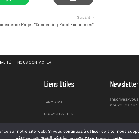
Suivant >
on externe Projet “Connecting Rural Economies”
IALITÉ
NOUS CONTACTER
Liens Utiles
Newsletter
Inscrivez-vous
TANMIA.MA
nouvelles sur
NOS ACTUALITÉS
APPELS D’OFFRES
re site web. Si vous continuez à utiliser ce site, nous supposerons que vous en êtes s
prt NO 2,
لتحسين و تسريع تصفح محتوياته, متابعتكم التصفح يعني موافقكم
OFFRES D’EMPLOI