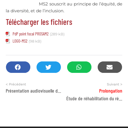
MS2 souscrit au principe de l’équité, de
la diversité, et de l’inclusion.
Télécharger les fichiers
PdP point focal PROSAM2
(289 kB)
LOGO-MS2
(98 kB)
< Précédent
Suivant >
Présentation audiovisuelle du dispositif Contrat Formation-Insertion pour les non diplômés : témoignages et valorisation des parcours ANAPEC
Prolongation
Étude de réhabilitation du réseau d’alimentation en eau du lac Dayet Aoua