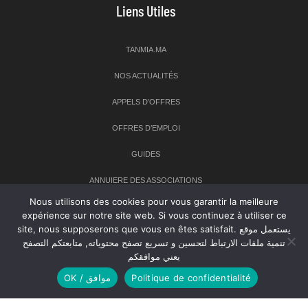
Liens Utiles
TANMIA.MA
NOS ACTUALITÉS
APPELS D’OFFRES
OFFRES D’EMPLOI
GUIDES
ANNUIERE DES ASSOCIATIONS
Nous utilisons des cookies pour vous garantir la meilleure
expérience sur notre site web. Si vous continuez à utiliser ce
Newsletter
site, nous supposerons que vous en êtes satisfait. يستعمل موقع
تنمية ملفات الارتباط لتحسين و تسريع تصفح محتوياته, متابعتكم التصفح
Inscrivez-vous à notre newsletter pour recevoir les dernières
يعني موافقكم
nouvelles sur TANMIA
OK / موافق
Politique de confidentialité