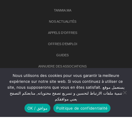
TANMIA.MA
NOS ACTUALITÉS
APPELS D’OFFRES
OFFRES D’EMPLOI
GUIDES
ANNUIERE DES ASSOCIATIONS
Nous utilisons des cookies pour vous garantir la meilleure
expérience sur notre site web. Si vous continuez à utiliser ce
Newsletter
site, nous supposerons que vous en êtes satisfait. يستعمل موقع
تنمية ملفات الارتباط لتحسين و تسريع تصفح محتوياته, متابعتكم التصفح
Inscrivez-vous à notre newsletter pour recevoir les dernières
يعني موافقكم
nouvelles sur TANMIA
OK / موافق
Politique de confidentialité
Creative Common 2004-2026.
Tanmia.ma
| Tous les droits réservés