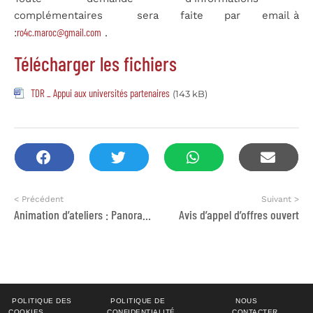
complémentaires sera faite par email à
ro4c.maroc@gmail.com
:
.
Télécharger les fichiers
TDR _ Appui aux universités partenaires
(143 kB)
< Précédent
Suivant >
Animation d’ateliers : Panorama de la recherche scientifique nationale en matière de changements climatiques
Avis d’appel d’offres ouvert
POLITIQUE DES
POLITIQUE DE
NOUS
COOKIES
CONFIDENTIALITÉ
CONTACTER