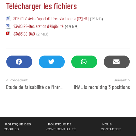
Télécharger les fichiers
SOP 01.21 Avis d'appel d'offres via Tanmia (12)[69]
(25 kB)
83486198-Déclaration d'éligibilité
(49 kB)
83486198-DAO
(2 MB)
< Précédent
Suivant >
Etude de faisabilité de l’introduction des standards concernant les données ouvertes sur les contrats OCDS
IMAL is recruiting 3 positions
POLITIQUE DES
POLITIQUE DE
NOUS
COOKIES
CONFIDENTIALITÉ
CONTACTER