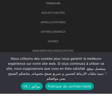
TANMIA.MA
NOS ACTUALITÉS
APPELS D’OFFRES
OFFRES D’EMPLOI
GUIDES
ANNUIERE DES ASSOCIATIONS
Nous utilisons des cookies pour vous garantir la meilleure
expérience sur notre site web. Si vous continuez à utiliser ce
Newsletter
site, nous supposerons que vous en êtes satisfait. يستعمل موقع
تنمية ملفات الارتباط لتحسين و تسريع تصفح محتوياته, متابعتكم التصفح
Inscrivez-vous à notre newsletter pour recevoir les dernières
يعني موافقكم
nouvelles sur TANMIA
OK / موافق
Politique de confidentialité
Creative Common 2004-2026.
Tanmia.ma
| Tous les droits réservés
Réalisation
Agence Web
Tudiodev