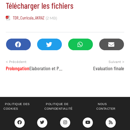
Télécharger les fichiers
TDR_Curricula_AKRAZ
(2 MB)
< Précédent
Suivant >
Prolongation
Elaboration et Production d’un mémorandum sur la gouvernance locale et la promotion de la langue amazighe
Evaluation finale
POLITIQUE DES
POLITIQUE DE
NOUS
COOKIES
CONFIDENTIALITÉ
CONTACTER