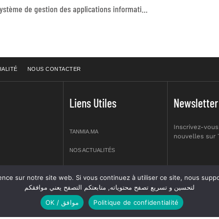
Audit du système de gestion des applications informatiques dans le cadre des subventions du fonds mondial Maroc
IALITÉ
NOUS CONTACTER
Liens Utiles
Newsletter
Inscrivez-vous
TANMIA.MA
nouvelles sur
NOS ACTUALITÉS
APPELS D’OFFRES
re site web. Si vous continuez à utiliser ce site, nous supposerons que vous en êtes s
prt NO 2,
لتحسين و تسريع تصفح محتوياته, متابعتكم التصفح يعني موافقكم
OFFRES D’EMPLOI
OK / موافق
Politique de confidentialité
GUIDES