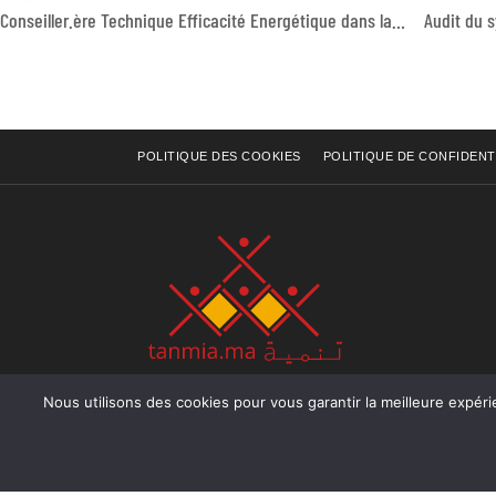
Conseiller.ère Technique Efficacité Energétique dans la région de Souss-Massa
POLITIQUE DES COOKIES
POLITIQUE DE CONFIDENT
Nous utilisons des cookies pour vous garantir la meilleure expérience sur not
Rue Raiss Achour, Résidence Badr A, ler étage, Ap
Ocean, Rabat - Royaume du Maroc
Tél : +212 (0) 5 37 70 73 50
Fax : +212 (0) 5 37 70 73 50