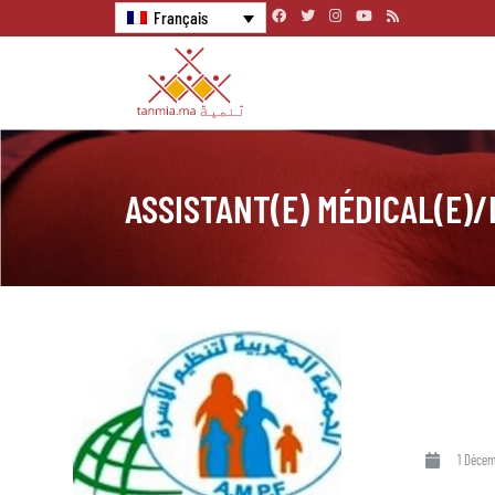
Français
ASSISTANT(E) MÉDICAL(E)/
1 Décem