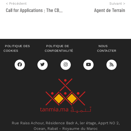
< Précédent
Suivant >
Call for Applications : The CBI–AnMOON Youth Advisory Committee (YAC)
Agent de Terrain
POLITIQUE DES
POLITIQUE DE
NOUS
COOKIES
CONFIDENTIALITÉ
CONTACTER
Rue Raiss Achour, Résidence Badr A, ler étage, Apprt NO 2,
Ocean, Rabat - Royaume du Maroc