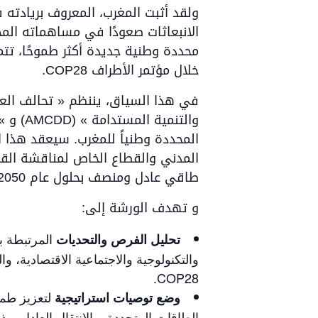
ولقد أثبت المغرب، المعروف بريادته 
خلال مؤتمر الأطراف COP28.
المحددة وطنياً للمغرب. سيعقد هذا 
المدني والقطاع الخاص لمناقشة القض
طاقي عادل ومنصف بحلول عام 2050.
و تهدف الورشة إلى:
المرتبطة ب
تحليل الفرص والتحديات
والتكنولوجية والاجتماعية الاقتصادية، 
COP28.
لتعزيز طمو
وضع توصيات استراتيجية
الطاقات المتجددة، والانتقال العادل، وذل.