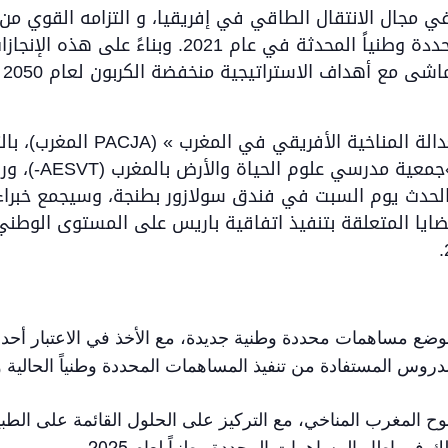
في مجال الانتقال الطاقي في إفريقيا، و التزامه القوي م
الانبعاثات صعودًا في مساهماته المحددة وطنياً الم
مح
المغرب)، بالتعاون مع « الائتلاف
ورشة عمل مخصصة ل
الحدث يوم السبت في فندق سولازور بطنجة، وسيجمع خبراء 
ايا المتعلقة بتنفيذ اتفاقية باريس على المستوى الوطني
وضع مساهمات محددة وطنية جديدة، مع الأخذ في الاعتبار أحد
والدروس المستفادة من تنفيذ المساهمات المحددة وطنياً الحالي
ح المغرب المناخي، مع التركيز على الحلول القائمة على الطبيع
ك في إطار المساهمات المحددة وطنياً لعام 2025