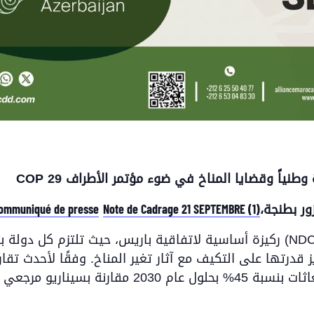
COP 29
طنياً وقضايا المناخ في ضوء مؤتمر الأطراف
ommuniqué de presse
Note de Cadrage 21 SEPTEMBRE (1)
ركيزة أساسية لاتفاقية باريس، حيث تلتزم كل دولة بتحديد وتنفيذ استراتيجيا
ز قدرتها على التكيف مع آثار تغير المناخ. وفقًا لأحدث تقار
فإن خفض الانبعاثات بنسبة 45% بحلول عام 2030 مقارنة 