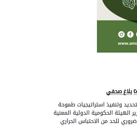
بلاغ صحفي
C
تمثل المساهمات المحددة وطنياً (NDCs) ت طموحة
ير الهيئة الحكومية الدولية المعنية
بتغير المناخ (GIEC)، بسيناريو مرجعي ضروري للحد من الاحتباس الحراري