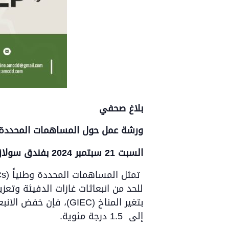
بلاغ صحفي
ورشة عمل حول المساهمات المحددة و
السبت 21 سبتمبر 2024 بفندق سولازور بطنجة،
للحد من انبعاثات غازات الدفيئة وتعزي
إلى 1.5 درجة مئوية.