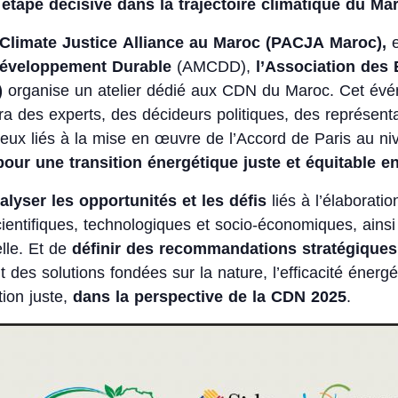
étape décisive dans la trajectoire climatique du Ma
 Climate Justice Alliance au Maroc (PACJA Maroc),
e
 Développement Durable
(AMCDD),
l’Association des
)
organise un atelier dédié aux CDN du Maroc. Cet évé
ra des experts, des décideurs politiques, des représenta
jeux liés à la mise en œuvre de l’Accord de Paris au ni
pour une transition énergétique juste et équitable 
alyser les opportunités et les défis
liés à l’élaborati
entifiques, technologiques et socio-économiques, ains
lle. Et de
définir des recommandations stratégiques
t des solutions fondées sur la nature, l’efficacité éner
tion juste,
dans la perspective de la CDN 2025
.