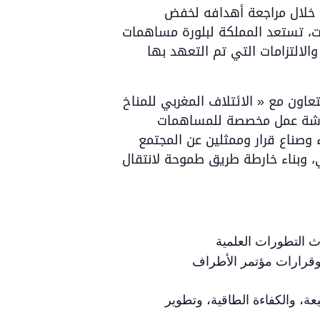
ن خلال مراجعة أهدافه لخفض
حدثة في عام 2021. وبناءً على هذه الإنجازات، تستعد المملكة لبلورة مساهمات
ددة وطنية جديدة أكثر طموحًا، تتماشى مع أهداف الاستراتيجية منخفضة الكربون لعام 2050 والالتزامات التي تم التعهد بها
في هذا السياق، يننظم « تحالف العدالة المناخية الأفريقي في المغرب » (PACJA  المغربي للمناخ
والتنمية المستدامة » (AMCDD) و »جمعية مدرسي علوم الحياة والأرض بالمغرب (AESVT-)، لمساهمات
وصناع قرار وممثلين عن المجتمع
، وبناء خارطة طريق طموحة لانتقال
ث التطورات العلمية
ة وقرارات مؤتمر الأطراف
ة، والكفاءة الطاقية، وتطوير