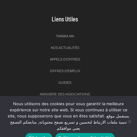
Liens Utiles
TANMIA.MA
NOS ACTUALITÉS
APPELS D’OFFRES
OFFRES D’EMPLOI
GUIDES
ANNUIERE DES ASSOCIATIONS
Nous utilisons des cookies pour vous garantir la meilleure
expérience sur notre site web. Si vous continuez à utiliser ce
Newsletter
site, nous supposerons que vous en êtes satisfait. يستعمل موقع
تنمية ملفات الارتباط لتحسين و تسريع تصفح محتوياته, متابعتكم التصفح
Inscrivez-vous à notre newsletter pour recevoir les dernières
يعني موافقكم
nouvelles sur TANMIA