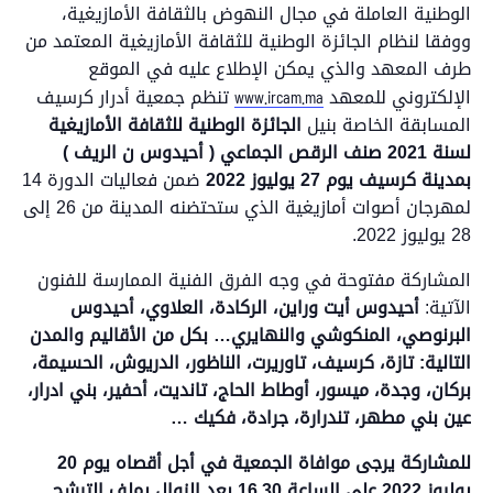
الوطنية العاملة في مجال النهوض بالثقافة الأمازيغية،
ووفقا لنظام الجائزة الوطنية للثقافة الأمازيغية المعتمد من
طرف المعهد والذي يمكن الإطلاع عليه في الموقع
الإلكتروني للمعهد
تنظم جمعية أدرار كرسيف
www.ircam.ma
المسابقة الخاصة بنيل
الجائزة
الوطنية للثقافة الأمازيغية
لسنة 2021 صنف الرقص الجماعي ( أحيدوس ن الريف )
بمدينة كرسيف
يوم 27 يوليوز 2022
ضمن فعاليات الدورة 14
لمهرجان أصوات أمازيغية الذي ستحتضنه المدينة من 26 إلى
28 يوليوز 2022.
المشاركة مفتوحة في وجه الفرق الفنية الممارسة للفنون
الآتية:
أحيدوس أيت وراين، الركادة، العلاوي، أحيدوس
البرنوصي، المنكوشي والنهايري… بكل من الأقاليم والمدن
التالية: تازة، كرسيف، تاوريرت، الناظور، الدريوش، الحسيمة،
بركان، وجدة، ميسور، أوطاط الحاج، تانديت، أحفير، بني ادرار،
عين بني مطهر، تندرارة، جرادة، فكيك …
للمشاركة يرجى موافاة الجمعية في أجل أقصاه يوم
20
يوليوز 2022
على الساعة 16.30 بعد الزوال بملف الترشح