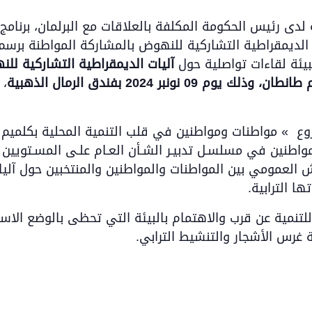
ة لدى رئيس الحكومة المكلفة بالعلاقات مع البرلمان، برنام
بيئة لقاءات تواصلية حول
آليات الديمقراطية
التشاركية للن
ن، وذلك يوم 09 نونبر 2024 بفندق الرمال الذهبية
،
 » مواطنات ومواطنين في قلب التنمية المحلية بكلميم
مواطنين في مسلسـل تدبيـر الشـأن العـام علـى المسـتويين
ش العمومي بين المواطنات والمواطنين والمنتخبين حول آليا
 الترابية.
لتنمية عن قرب والاهتمام بالبيئة التي تحظى بالوضع الاس
غرس الأشجار والتنشيط الترابي.