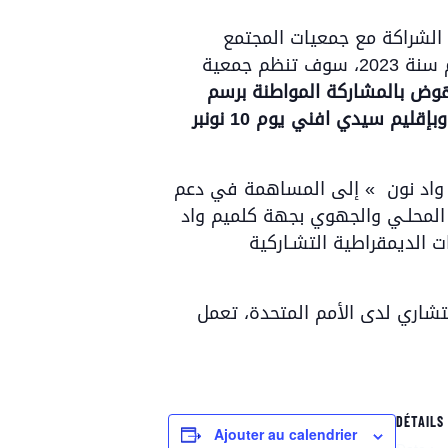
ج الشراكة مع جمعيات المجتمع
المدني في مجال التواصل حول آليات الديمقراطية التشاركية للنهوض بالمشاركة المواطنة برسم سنة 2023، سوف تنظم جمعية
هوض بالمشاركة المواطنة برسم
وبإقليم سيدي افني يوم 10 نونبر
 واد نون » إلى المساهمة في دعم
 المحلـي والجهوي بجهة كلميم واد
ت الديمقراطية التشـاركية
تشاري لدى الأمم المتحدة، تعمل
DÉTAILS
Ajouter au calendrier