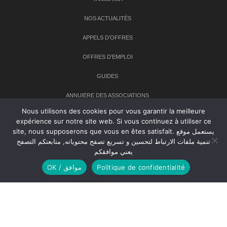
NOS ACTUALITÉS
APPELS D’OFFRES
OFFRES D’EMPLOI
GUIDES
ANNUIERE DES ASSOCIATIONS
Nous utilisons des cookies pour vous garantir la meilleure
expérience sur notre site web. Si vous continuez à utiliser ce
Newsletter
site, nous supposerons que vous en êtes satisfait. يستعمل موقع
تنمية ملفات الارتباط لتحسين و تسريع تصفح محتوياته, متابعتكم التصفح
Inscrivez-vous à notre newsletter pour recevoir les dernières
يعني موافقكم
nouvelles sur TANMIA
Politique de confidentialité
OK / موافق
Creative Common 2004-2026.
Tanmia.ma
| Tous les droits réservés
Réalisation
Agence Web
Tudiodev