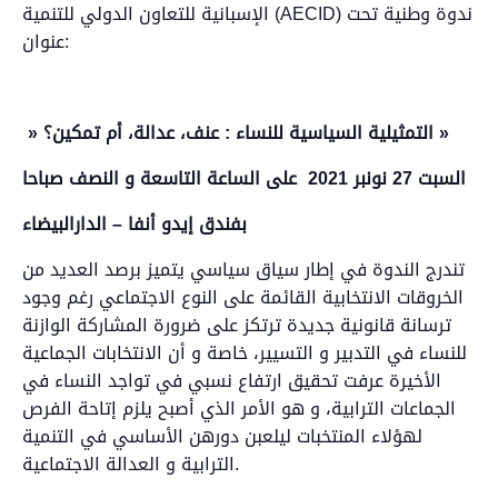
الإسبانية للتعاون الدولي للتنمية (AECID) ندوة وطنية تحت
عنوان:
» التمثيلية السياسية للنساء : عنف، عدالة، أم تمكين؟ »
السبت 27 نونبر 2021 على الساعة التاسعة و النصف صباحا
بفندق إيدو أنفا – الدارالبيضاء
تندرج الندوة في إطار سياق سياسي يتميز برصد العديد من
الخروقات الانتخابية القائمة على النوع الاجتماعي رغم وجود
ترسانة قانونية جديدة ترتكز على ضرورة المشاركة الوازنة
للنساء في التدبير و التسيير، خاصة و أن الانتخابات الجماعية
الأخيرة عرفت تحقيق ارتفاع نسبي في تواجد النساء في
الجماعات الترابية، و هو الأمر الذي أصبح يلزم إتاحة الفرص
لهؤلاء المنتخبات ليلعبن دورهن الأساسي في التنمية
الترابية و العدالة الاجتماعية.