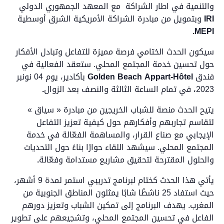
والتنمية في اطار الشراكة مع المعهد الجمهوري الدولي
IRI
وبتمويل من مبادرة الشراكة الأمريكية الشرق أوسطية
MEPI.
سيكون الحدث الختامي فرصة مميزة للتفاعل وتبادل الأفكار
حول تحسين خدمة المجتمع المحلي. ستعقد الفعالية في
فندق
Golden Beach Appart-Hôtel
بأكادير، يوم 04 نونبر
2023، في تمام الساعة الثالثة والنصف بعد الزوال
.
يتيح الحدث منصة للشباب الخريجين من مبادرة « سياق »
لتقاسم تجاربهم وأفكارهم حول كيفية تعزيز التفاعل
الإيجابي مع صناع القرار، والمساهمة الفعّالة في خدمة
المجتمع المحلي. سيشهد اللقاء حوارًا بناءً حول التحديات
والحلول المقترحة لتحقيق مشاريع مستدامة وفعّالة
.
يأتي هذا الحدث كختام لبرنامج تدريبي استمر لمدة 9 أشهر،
حيث استفاد 25 ناشطًا شابًا يمثلون المناطق الجنوبية من
المغرب. يهدف البرنامج إلى تمكين الشباب وتعزيز دورهم
الفاعل في تحسين المجتمع المحلي، وتشجيعهم على تطوير