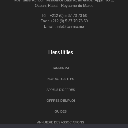
Rue Raiss Achour, Résidence Badr A, ler étage, Apprt NO 2,
Ocean, Rabat - Royaume du Maroc
Tél : +212 (0) 5 37 70 73 50
Fax : +212 (0) 5 37 70 73 50
Email : info@tanmia.ma
Liens Utiles
TANMIA.MA
NOS ACTUALITÉS
APPELS D’OFFRES
OFFRES D’EMPLOI
GUIDES
ANNUIERE DES ASSOCIATIONS