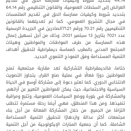
44.14 بتحديد شروط وكيفيات ممارسة الحق في تقديم
العرائض إلى السلطات العمومية، والقانون التنظيمي رقم 64.14
بتحديد شروط وكيفيات ممارسة الحق في تقديم الملتمسات
في مجال التشريع العمومي، كما تم تعديلهما بالقانونين
التنظيميين رقم 70.21 ورقم 71.21الصادرين في الجريدة الرسمية
عدد 7021 بتاريخ 13 سبتمبر 2021، وذلك من أجل تسهيل إعمال
هذه الممارسة من طرف المواطنات والمواطنين وهيئات
المجتمع المدني بالمغرب كمماسة ديمقراطية لتحقيق أهداف
التنمية المستدامة وفق النموذج التنموي الجديد.
ختاما، فالديمقراطية التشاركية تعد مقاربة مجتمعية تمنح
للمواطنين دورًا فعالًا في عملية صنع القرار، يتجاوز التصويت
الانتخابي الدوري. كما تعتبر دعوة إلى مشاركة أوسع في الحياة
السياسية والاجتماعية، حيث يمكن للمواطنين التعبير عن آرائهم،
والمشاركة في بلورة ووضع السياسات العمومية، وتتبع ومراقبة
تنفيذها. ومن هذا المنطلق، فهي أيضا رحلة مستمرة تتطلب
التزامًا من الجميع. من خلال المشاركة الفعالة من أجل بناء
مجتمعات أكثر عدالة وازدهارًا لتحقيق التنمية المستدامة
الشاملة. كما أن جمعية المنارات الإيكولوجية من أجل التنمية