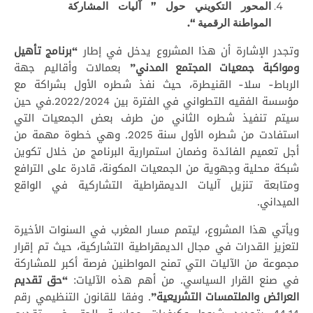
المحور التكويني
حول
” آليات المشاركة
المواطنة الرقمية “.
وتجدر الإشارة أن هذا المشروع يدخل في إطار
“برنامج تأهيل
ومواكبة جمعيات المجتمع المدني”
بعمالات وأقاليم جهة
الرباط- سلا- القنيطرة، حيث نفذ شطره الأول بشراكة مع
مؤسسة الفقيه التطواني في الفترة بين 2022/2024.في حين
سيتم تنفيذ شطره الثاني من طرف بعض الجمعيات التي
استفادت من شطره الأول سنة 2025. وهي خطوة مهمة من
أجل تعميم الفائدة وضمان استمرارية البرنامج من خلال تكوين
شبكة محلية وجهوية من الجمعيات المكونة، قادرة على الترافع
ومتابعة تنزيل آليات الديمقراطية التشاركية في الواقع
الميداني.
ويأتي هذا المشروع، ليتمم مسار المغرب في السنوات الأخيرة
لتعزيز القدرات في مجال الديمقراطية التشاركية، حيث تم إقرار
مجموعة من الآليات التي تمنح المواطنين فرصة أكبر للمشاركة
في صنع القرار السياسي. من أهم هذه الآليات:
“حق تقديم
العرائض والملتمسات التشريعية”
. وفقا للقانون التنظيمي رقم