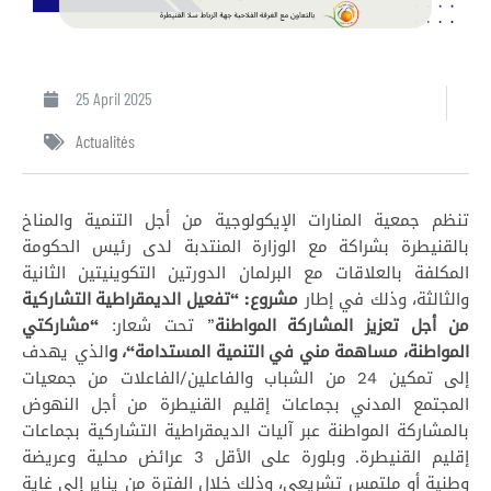
25 April 2025
Actualités
تنظم جمعية المنارات الإيكولوجية من أجل التنمية والمناخ
بالقنيطرة بشراكة مع الوزارة المنتدبة لدى رئيس الحكومة
المكلفة بالعلاقات مع البرلمان الدورتين التكوينيتين الثانية
والثالثة، وذلك في إطار
مشروع:
“
تفعيل الديمقراطية التشاركية
من أجل تعزيز المشاركة المواطنة
” تحت شعار:
“
مشاركتي
المواطنة، مساهمة مني في التنمية المستدامة
“، و
الذي يهدف
إلى تمكين 24 من الشباب والفاعلين/الفاعلات من جمعيات
المجتمع المدني بجماعات إقليم القنيطرة من أجل النهوض
بالمشاركة المواطنة عبر آليات الديمقراطية التشاركية بجماعات
إقليم القنيطرة. وبلورة على الأقل 3 عرائض محلية وعريضة
وطنية أو ملتمس تشريعي، وذلك خلال الفترة من يناير إلى غاية