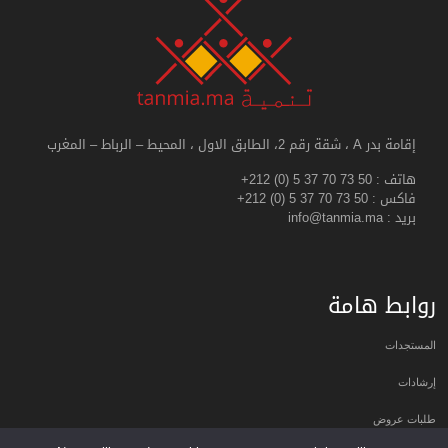
إقامة بدر A ، شقة رقم 2، الطابق الاول ، المحيط – الرباط – المغرب
هاتف :
+212 (0) 5 37 70 73 50
فاكس :
+212 (0) 5 37 70 73 50
بريد : info@tanmia.ma
روابط هامة
المستجدات
إرشادات
طلبات عروض