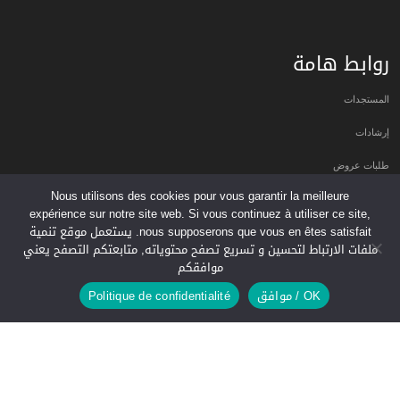
روابط هامة
المستجدات
إرشادات
طلبات عروض
Nous utilisons des cookies pour vous garantir la meilleure
دليل الجمعيات
expérience sur notre site web. Si vous continuez à utiliser ce site,
nous supposerons que vous en êtes satisfait. يستعمل موقع تنمية
عروض عمل
ملفات الارتباط لتحسين و تسريع تصفح محتوياته, متابعتكم التصفح يعني
موافقكم
النشرة البريدية
OK / موافق
Politique de confidentialité
اشترك في النشرة البريدية ليصلك آخر أخبار تنمية
2004-2026.
Tanmia.ma
| كل الحقوق محفوظة
طور من طرف
TUDIOWEB
AGENCE WEB