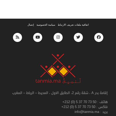
اتفاقية ملفات تعريف الارتباط
سياسة الخصوصية
إتصال
إقامة بدر A ، شقة رقم 2، الطابق الاول ، المحيط – الرباط – المغرب
هاتف :
+212 (0) 5 37 70 73 50
فاكس :
+212 (0) 5 37 70 73 50
بريد : info@tanmia.ma