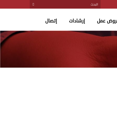
روض عمل
إرشادات
إتصال