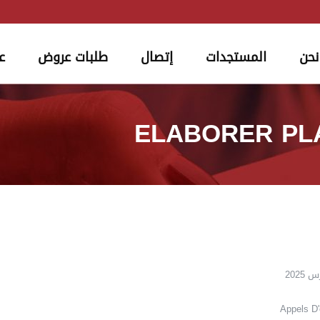
نحن
المستجدات
إتصال
طلبات عروض
ع
ELABORER PL
Appels D'