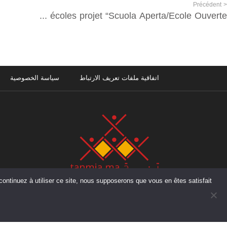
< Précédent
Travaux de réaménagement des écoles projet “Scuola Aperta/Ecole Ouverte”
اتفاقية ملفات تعريف الارتباط
سياسة الخصوصية
إقامة بدر A ، شقة رقم 2، الطابق الاول ، المحيط – الرباط – المغرب
هاتف :
+212 (0) 5 37 70 73 50
فاكس :
+212 (0) 5 37 70 73 50