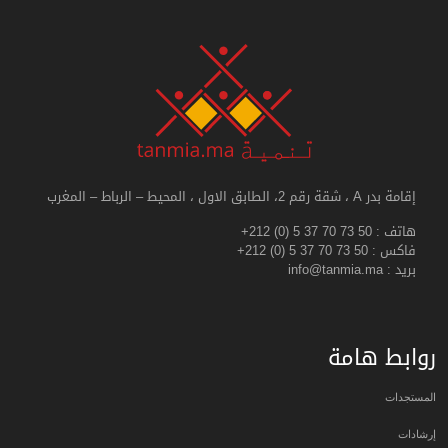
إقامة بدر A ، شقة رقم 2، الطابق الاول ، المحيط – الرباط – المغرب
هاتف :
+212 (0) 5 37 70 73 50
فاكس :
+212 (0) 5 37 70 73 50
بريد : info@tanmia.ma
روابط هامة
المستجدات
إرشادات