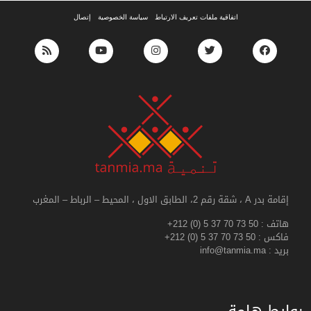
اتفاقية ملفات تعريف الارتباط
سياسة الخصوصية
إتصال
إقامة بدر A ، شقة رقم 2، الطابق الاول ، المحيط – الرباط – المغرب
هاتف :
+212 (0) 5 37 70 73 50
فاكس :
+212 (0) 5 37 70 73 50
بريد : info@tanmia.ma