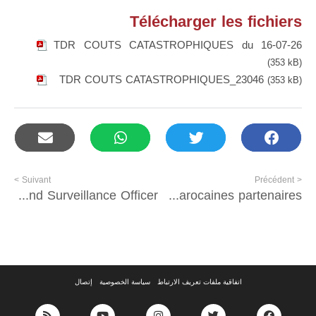
Télécharger les fichiers
TDR COUTS CATASTROPHIQUES du 16-07-26
(353 kB)
TDR COUTS CATASTROPHIQUES_23046
(353 kB)
Suivant >
< Précédent
Senior Epidemiology and Surveillance Officer
Mission d’accompagnement pour l’élaboration des plans d’adaptation au changement climatique et l’appui à l’accès aux financements aux profit des communes marocaines partenaires
اتفاقية ملفات تعريف الارتباط
سياسة الخصوصية
إتصال