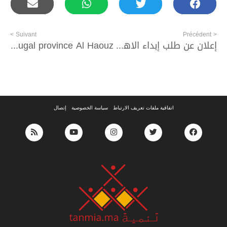
Suivant >
< Précédent
إعلان عن طلب إبداء الاهتمام لفائدة الجمعيات الراغبة في الإشراف على تنفيذ البرنامج الوطني لتقوية القدرات التدبيرية والمؤسساتية للجمعيات بجهة الرباط سلا القنيطرة
Travaux de construction d’une réservoir 40 M3 au village Talat N’Ouarg commune Anougal province Al Haouz
اتفاقية ملفات تعريف الارتباط
سياسة الخصوصية
إتصال