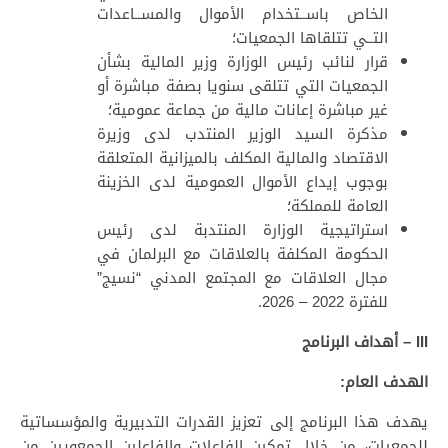
الخاص باســتخدام الأموال والمســاعدات
التــي تتلقاھا الجمعيات؛
قرار لنائب رئيس الوزارة وزير المالية بشأن
الجمعيات التي تتلقى سنويا بصفة مباشرة أو
غير مباشرة إعانات مالية من جماعة عمومية؛
مذكرة السيد الوزير المنتدب لدى وزيرة
الاقتصاد والمالية المكلف بالميزانية المتعلقة
بوجوب إيداع الأموال العمومية لدى الخزينة
العامة للمملكة؛
استراتيجية الوزارة المنتدبة لدى رئيس
الحكومة المكلفة بالعلاقات مع البرلمان في
مجال العلاقات مع المجتمع المدني “نسيج”
للفترة 2022 – 2026.
III – أهداف البرنامج
الهدف العام:
يهدف هذا البرنامج إلى تعزيز القدرات التدبيرية والمؤسساتية
للجمعيات، من خلال تمكين الفاعلات والفاعلين الجمعويين من