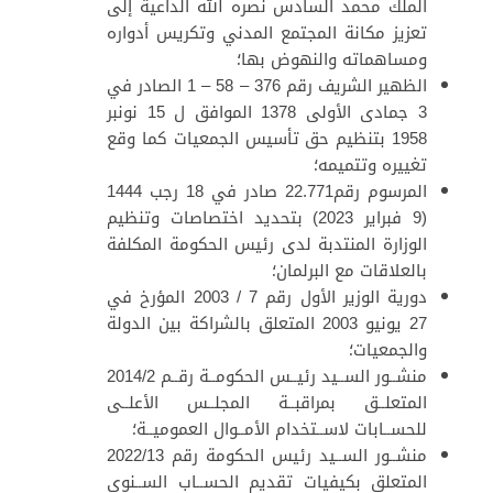
الملك محمد السادس نصره الله الداعية إلى
تعزيز مكانة المجتمع المدني وتكريس أدواره
ومساهماته والنهوض بها؛
الظهير الشريف رقم 376 – 58 – 1 الصادر في
3 جمادى الأولى 1378 الموافق ل 15 نونبر
1958 بتنظيم حق تأسيس الجمعيات كما وقع
تغييره وتتميمه؛
المرسوم رقم22.771 صادر في 18 رجب 1444
(9 فبراير 2023) بتحديد اختصاصات وتنظيم
الوزارة المنتدبة لدى رئيس الحكومة المكلفة
بالعلاقات مع البرلمان؛
دورية الوزير الأول رقم 7 / 2003 المؤرخ في
27 يونيو 2003 المتعلق بالشراكة بين الدولة
والجمعيات؛
منشــور الســيد رئيــس الحكومــة رقــم 2014/2
المتعلــق بمراقبــة المجلــس الأعلــى
للحســابات لاســتخدام الأمــوال العموميــة؛
منشــور الســيد رئيس الحكومة رقم 2022/13
المتعلق بكيفيات تقديم الحســاب الســنوي