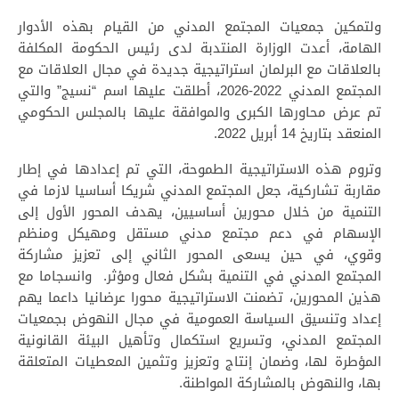
ولتمكين جمعيات المجتمع المدني من القيام بهذه الأدوار
الهامة، أعدت الوزارة المنتدبة لدى رئيس الحكومة المكلفة
بالعلاقات مع البرلمان استراتيجية جديدة في مجال العلاقات مع
المجتمع المدني 2022-2026، أطلقت عليها اسم “نسيج” والتي
تم عرض محاورها الكبرى والموافقة عليها بالمجلس الحكومي
المنعقد بتاريخ 14 أبريل 2022.
وتروم هذه الاستراتيجية الطموحة، التي تم إعدادها في إطار
مقاربة تشاركية، جعل المجتمع المدني شريكا أساسيا لازما في
التنمية من خلال محورين أساسيين، يهدف المحور الأول إلى
الإسهام في دعم مجتمع مدني مستقل ومهيكل ومنظم
وقوي، في حين يسعى المحور الثاني إلى تعزيز مشاركة
المجتمع المدني في التنمية بشكل فعال ومؤثر. وانسجاما مع
هذين المحورين، تضمنت الاستراتيجية محورا عرضانيا داعما يهم
إعداد وتنسيق السياسة العمومية في مجال النهوض بجمعيات
المجتمع المدني، وتسريع استكمال وتأهيل البيئة القانونية
المؤطرة لها، وضمان إنتاج وتعزيز وتثمين المعطيات المتعلقة
بها، والنهوض بالمشاركة المواطنة.