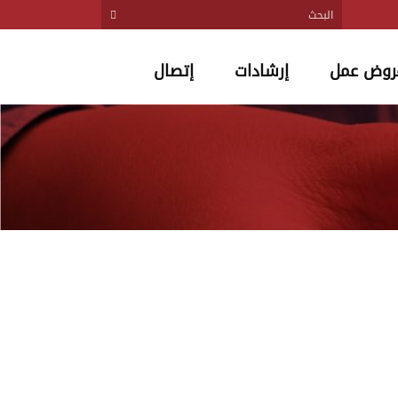
روض عمل
إرشادات
إتصال