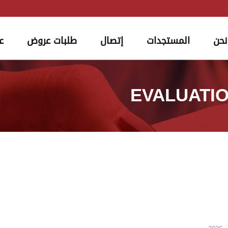
نحن
المستجدات
إتصال
طلبات عروض
ع
EVALUATIO