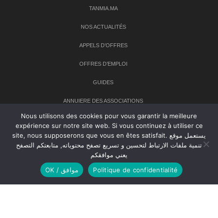
TANMIA.MA
NOS ACTUALITÉS
APPELS D’OFFRES
OFFRES D’EMPLOI
GUIDES
ANNUIERE DES ASSOCIATIONS
Nous utilisons des cookies pour vous garantir la meilleure
expérience sur notre site web. Si vous continuez à utiliser ce
Newsletter
site, nous supposerons que vous en êtes satisfait. يستعمل موقع
تنمية ملفات الارتباط لتحسين و تسريع تصفح محتوياته, متابعتكم التصفح
Inscrivez-vous à notre newsletter pour recevoir les dernières
يعني موافقكم
nouvelles sur TANMIA
OK / موافق
Politique de confidentialité
Creative Common 2004-2026.
Tanmia.ma
| Tous les droits réservés
Réalisation
Agence Web
Tudiodev