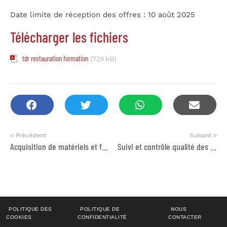
Date limite de réception des offres : 10 août 2025
Télécharger les fichiers
tdr restauration formation
(729 kB)
< Précédent
Suivant >
Acquisition de matériels et fournitures destinés à deux filières de production
Suivi et contrôle qualité des travaux réalisés dans le cadre du projet FRESH dans la ville de Tata
POLITIQUE DES
POLITIQUE DE
NOUS
COOKIES
CONFIDENTIALITÉ
CONTACTER