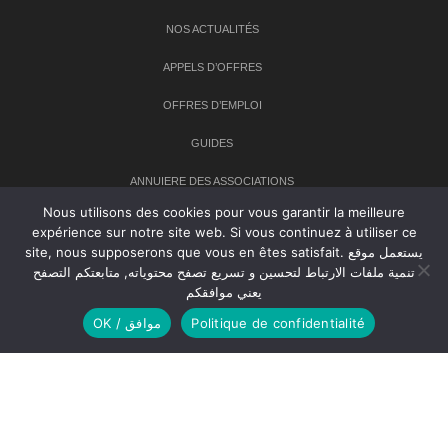
NOS ACTUALITÉS
APPELS D’OFFRES
OFFRES D’EMPLOI
GUIDES
ANNUIERE DES ASSOCIATIONS
Nous utilisons des cookies pour vous garantir la meilleure
expérience sur notre site web. Si vous continuez à utiliser ce
Newsletter
site, nous supposerons que vous en êtes satisfait. يستعمل موقع
تنمية ملفات الارتباط لتحسين و تسريع تصفح محتوياته, متابعتكم التصفح
Inscrivez-vous à notre newsletter pour recevoir les dernières
يعني موافقكم
nouvelles sur TANMIA
OK / موافق
Politique de confidentialité
Creative Common 2004-2026.
Tanmia.ma
| Tous les droits réservés
Réalisation
Agence Web
Tudiodev