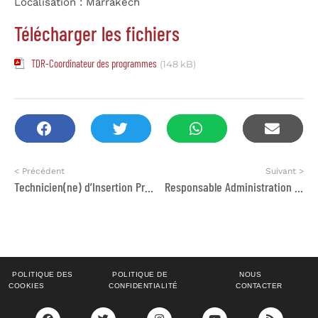
Localisation : Marrakech
Télécharger les fichiers
TDR-Coordinateur des programmes
(148 kB)
< Précédent
Suivant >
Technicien(ne) d’Insertion Professionnelle
Responsable Administration et Finance
POLITIQUE DES
POLITIQUE DE
NOUS
COOKIES
CONFIDENTIALITÉ
CONTACTER