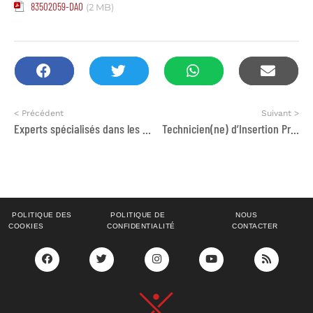
83502059-DAO
(2 MB)
< Précédent
Suivant >
Experts spécialisés dans les domaines des catastrophes naturelles, de l’environnement et du développement durable,
Technicien(ne) d’Insertion Professionnelle
POLITIQUE DES
POLITIQUE DE
NOUS
COOKIES
CONFIDENTIALITÉ
CONTACTER