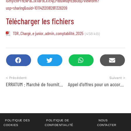
IGmylchPFhENPaC3x1IaF9Cx7c4jLP8buW6qMEb6UbQ/viewform?
usp=sharing&ouid=101142120812811326209
Télécharger les fichiers
TDR_Chargé_e junior_admin_comptabilité_2025
(458 kB)
< Précédent
Suivant >
ERRATUM : Marché de fournitures d’équipements pour la filière de Construction Métallique et de Soudage adéquats aux UMF, Matériel d’usinage manuel, Matière d’OEuvre et Petit Outillage pour la filière d’électricité.
Appel d’offres pour un accord-cadre relatif à la fourniture de BON NFI et Food Items
POLITIQUE DES
POLITIQUE DE
NOUS
COOKIES
CONFIDENTIALITÉ
CONTACTER