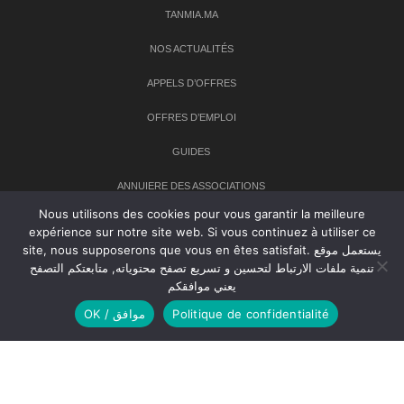
TANMIA.MA
NOS ACTUALITÉS
APPELS D’OFFRES
OFFRES D’EMPLOI
GUIDES
ANNUIERE DES ASSOCIATIONS
Nous utilisons des cookies pour vous garantir la meilleure
expérience sur notre site web. Si vous continuez à utiliser ce
Newsletter
site, nous supposerons que vous en êtes satisfait. يستعمل موقع
تنمية ملفات الارتباط لتحسين و تسريع تصفح محتوياته, متابعتكم التصفح
Inscrivez-vous à notre newsletter pour recevoir les dernières
يعني موافقكم
nouvelles sur TANMIA
OK / موافق
Politique de confidentialité
Creative Common 2004-2026.
Tanmia.ma
| Tous les droits réservés
Réalisation
Agence Web
Tudiodev