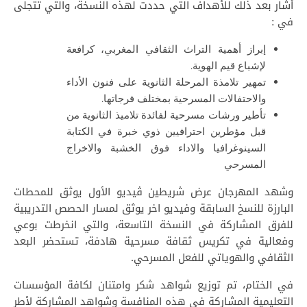
أشار بعد ذلك للأهداف التي حددت لهذه النسخة، والتي تتجلى
في :
إبراز أهمية التراث الثقافي المغربي، كرافعة
لإشباع قيم الهوية.
تمهير تلامذة المرحلة الثانوية على فنون الأداء
والاحتفالات المسرحية بمختلف فرجاتها.
تأطير ورشات مسرحية لفائدة تلاميذ الثانوية من
قبل مؤطرين احترافيين ذوي خبرة في الكتابة
السينوغرافيا والاداء فوق الخشبة والاخراج
المسرحي
وشهد المهرجان عرض شريطين ڤيديو الأول يوثق للمحطات
البارزة للنسخ السابقة وفيديو اخر يوثق لمسار الحصص التدريبية
للفرق المشاركة في النسخة التاسعة، والتي انخرطت بوعي
وفعالية في تكريس ثقافة مسرحية هادفة، تستحضر البعد
الثقافي والهوياتي للفعل المسرحي.
في الختام، تم توزيع شواهد شكر وامتنان لكافة المؤسسات
التعليمية المشاركة في هذه المنافسة وشواهد المشاركة لأطر