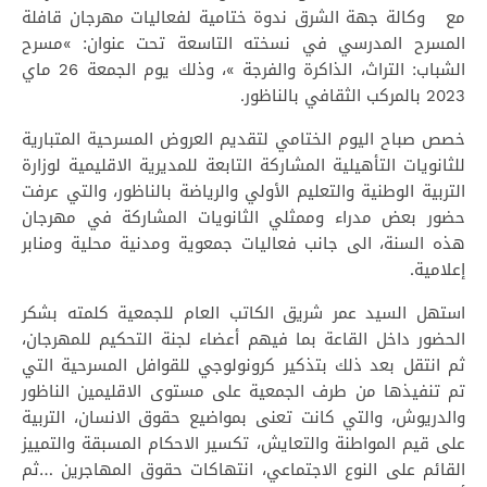
مع وكالة جهة الشرق ندوة ختامية لفعاليات مهرجان قافلة
المسرح المدرسي في نسخته التاسعة تحت عنوان: »مسرح
الشباب: التراث، الذاكرة والفرجة »‎‎، وذلك يوم الجمعة 26 ماي
2023 بالمركب الثقافي بالناظور.
خصص صباح اليوم الختامي لتقديم العروض المسرحية المتبارية
للثانويات التأهيلية المشاركة التابعة للمديرية الاقليمية لوزارة
التربية الوطنية والتعليم الأولي والرياضة بالناظور، والتي عرفت
حضور بعض مدراء وممثلي الثانويات المشاركة في مهرجان
هذه السنة، الى جانب فعاليات جمعوية ومدنية محلية ومنابر
إعلامية.
استهل السيد عمر شريق الكاتب العام للجمعية كلمته بشكر
الحضور داخل القاعة بما فيهم أعضاء لجنة التحكيم للمهرجان،
ثم انتقل بعد ذلك بتذكير كرونولوجي للقوافل المسرحية التي
تم تنفيذها من طرف الجمعية على مستوى الاقليمين الناظور
والدريوش، والتي كانت تعنى بمواضيع حقوق الانسان، التربية
على قيم المواطنة والتعايش، تكسير الاحكام المسبقة والتمييز
القائم على النوع الاجتماعي، انتهاكات حقوق المهاجرين …ثم