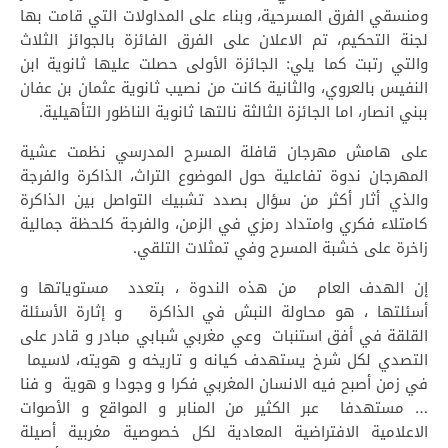
ومنسقي الفرق المسرحية، وبناء على المداولات التي قامت بها
لجنة التحكيم، تم الاعلان على الفرق الفائزة بالجوائز الثلاث
والتي رتبت كما يلي: الجائزة الأولى حصلت عليها ثانوية ابن
النفيس بالعروي، والثانية كانت من نصيب ثانوية عثمان بن عفان
ببني انصار، اما الجائزة الثالثة نالتها ثانوية الناظور التأهيلية.
على هامش مهرجان قافلة المسرح المدرسي نظمت عشية
المهرجان ندوة تفاعلية حول الموضوع التراث، الذاكرة والفرجة
والذي أثار أكثر من سؤال بصدد تشبيك التواصل بين الذاكرة
كامتلاء فكري وامتداد رمزي في الزمن، والفرجة كلحظة جمالية
زاخرة على خشبة المسرح وفي تمثلات التلقي.
إن الهدف العام من هذه الندوة ، بتعدد مستوياتها و
أسئلتها ، هو محاولة النبش في الذاكرة و إثارة الأسئلة
القلقة في أفق استنبات وعي مغربي شبابي مبادر و قادر على
التصدي لكل شرخ يستهدف كيانه و تاريخه و هويته، لاسيما
في زمن أصبح فيه الانسان المغربي فكرا و وجودا و هوية و فنا
… مستهدفا عبر الكثير من المنابر و المواقع و الأصوات
الاعلامية الافتراضية المعادية لكل خصوصية مغربية أصيلة