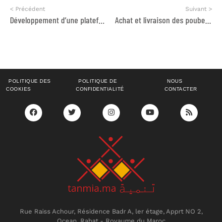
< Précédent
Suivant >
Développement d’une plateforme digitale dans le cadre du projet de guichet unique de la région Casablanca-Settat.
Achat et livraison des poubelles dans le cadre du projet de cocréation de la commune Issen (Province Taroudant) – RECTIFICATION
POLITIQUE DES
POLITIQUE DE
NOUS
COOKIES
CONFIDENTIALITÉ
CONTACTER
Rue Raiss Achour, Résidence Badr A, ler étage, Apprt NO 2,
Ocean, Rabat - Royaume du Maroc