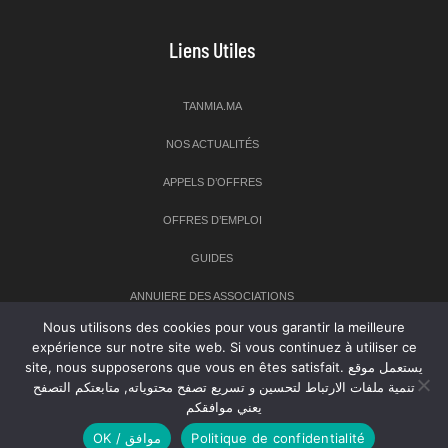
Liens Utiles
TANMIA.MA
NOS ACTUALITÉS
APPELS D’OFFRES
OFFRES D’EMPLOI
GUIDES
ANNUIERE DES ASSOCIATIONS
Nous utilisons des cookies pour vous garantir la meilleure
expérience sur notre site web. Si vous continuez à utiliser ce
Newsletter
site, nous supposerons que vous en êtes satisfait. يستعمل موقع
تنمية ملفات الارتباط لتحسين و تسريع تصفح محتوياته, متابعتكم التصفح
Inscrivez-vous à notre newsletter pour recevoir les dernières
يعني موافقكم
nouvelles sur TANMIA
OK / موافق
Politique de confidentialité