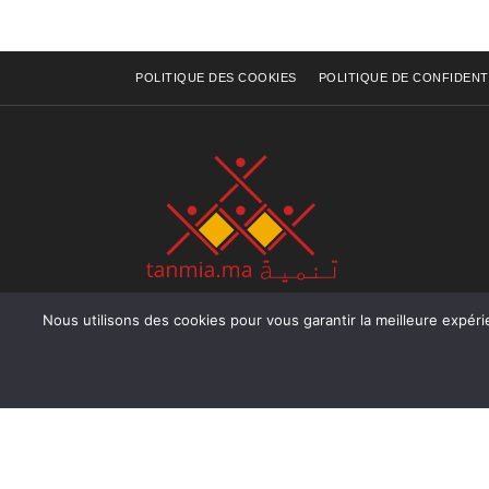
POLITIQUE DES COOKIES
POLITIQUE DE CONFIDENT
Nous utilisons des cookies pour vous garantir la meilleure expérience sur not
Rue Raiss Achour, Résidence Badr A, ler étage, Ap
Ocean, Rabat - Royaume du Maroc
Tél : +212 (0) 5 37 70 73 50
Fax : +212 (0) 5 37 70 73 50
Email : info@tanmia.ma