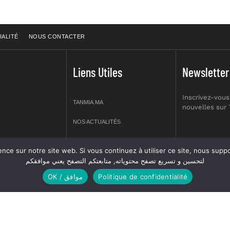
IALITÉ
NOUS CONTACTER
Liens Utiles
Newsletter
Inscrivez-vous
TANMIA.MA
nouvelles sur
NOS ACTUALITÉS
APPELS D’OFFRES
re site web. Si vous continuez à utiliser ce site, nous supposerons que vous en êtes s
prt NO 2,
لتحسين و تسريع تصفح محتوياته, متابعتكم التصفح يعني موافقكم
OFFRES D’EMPLOI
OK / موافق
Politique de confidentialité
GUIDES
ANNUIERE DES ASSOCIATIONS