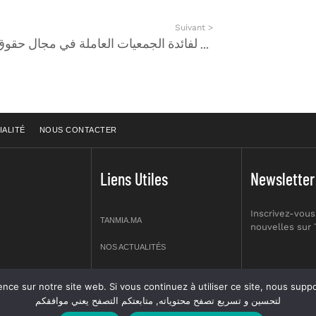
Suivant >
Prolongation
إعلان عن طلب عروض مشاريع لفائدة الجمعيات العاملة في مجال حقوق الإنسان
IALITÉ
NOUS CONTACTER
Liens Utiles
Newsletter
Inscrivez-vous
TANMIA.MA
nouvelles sur
NOS ACTUALITÉS
APPELS D’OFFRES
re site web. Si vous continuez à utiliser ce site, nous supposerons que vous en êtes s
prt NO 2,
لتحسين و تسريع تصفح محتوياته, متابعتكم التصفح يعني موافقكم
OFFRES D’EMPLOI