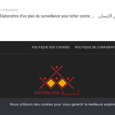
< Précédent
Elaboration d’un plan de surveillance pour lutter contre la désinformation VIH et covid-19
POLITIQUE DES COOKIES
POLITIQUE DE CONFIDENT
Nous utilisons des cookies pour vous garantir la meilleure expérience sur not
Rue Raiss Achour, Résidence Badr A, ler étage, Ap
Ocean, Rabat - Royaume du Maroc