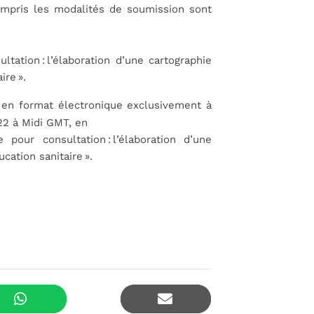
ompris les modalités de soumission sont
ation : l’élaboration d’une cartographie
aire
».
s en format électronique
exclusivement
à
022 à Midi GMT
, en
pour consultation : l’élaboration d’une
ucation sanitaire
».