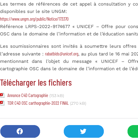
Les termes de références de cet appel à consultation y c
disponibles sur le site UNGM:
https://www.ungm.org/public/Notice/173370
Référence LRPS-2022-9174677 « UNICEF – Offre pour consult
OSC dans le domaine de l’information et de l’éducation sanit
Les soumissionnaires sont invités à soumettre leurs offre
rabatbids@unicef.org
l’adresse suivante :
,
au plus tard le 16 mai 2
mentionnant dans l’objet du message «
UNICEF – Offre 
cartographie OSC dans le domaine de l’information et de l’éd
Télécharger les fichiers
Annonce C4D Cartographie
(153 kB)
TDR C4D OSC carthographie-2022 FINAL
(270 kB)