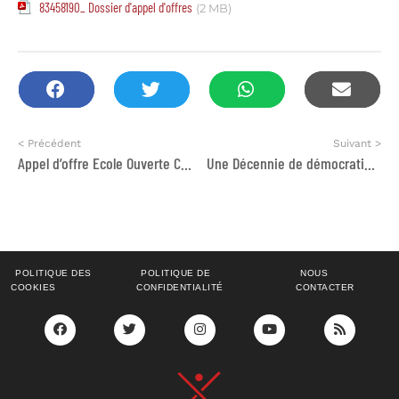
83458190_ Dossier d'appel d'offres
(2 MB)
< Précédent
Suivant >
Appel d’offre Ecole Ouverte Casa Lahnina
Une Décennie de démocratie participative au Maroc – des avancées et des défis
POLITIQUE DES
POLITIQUE DE
NOUS
COOKIES
CONFIDENTIALITÉ
CONTACTER