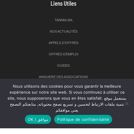
Liens Utiles
TANMIA.MA
NOS ACTUALITÉS
APPELS D’OFFRES
OFFRES D’EMPLOI
GUIDES
ANNUIERE DES ASSOCIATIONS
Nous utilisons des cookies pour vous garantir la meilleure
expérience sur notre site web. Si vous continuez à utiliser ce
Newsletter
site, nous supposerons que vous en êtes satisfait. يستعمل موقع
تنمية ملفات الارتباط لتحسين و تسريع تصفح محتوياته, متابعتكم التصفح
Inscrivez-vous à notre newsletter pour recevoir les dernières
يعني موافقكم
nouvelles sur TANMIA
OK / موافق
Politique de confidentialité