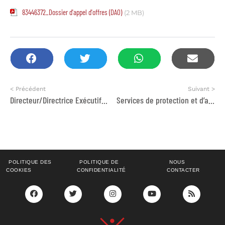
83446372_Dossier d'appel d'offres (DAO)
(2 MB)
< Précédent
Suivant >
Directeur/Directrice Exécutif (ve)
Services de protection et d’assistance humanitaire pour les migrant.e.s en situation de vulnérabilités
POLITIQUE DES
POLITIQUE DE
NOUS
COOKIES
CONFIDENTIALITÉ
CONTACTER