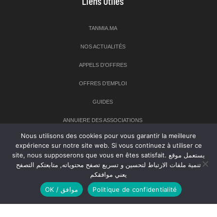
Liens Utiles
TANMIA.MA
NOS ACTUALITÉS
APPELS D’OFFRES
OFFRES D’EMPLOI
GUIDES
ANNUIERE DES ASSOCIATIONS
Nous utilisons des cookies pour vous garantir la meilleure
expérience sur notre site web. Si vous continuez à utiliser ce
Newsletter
site, nous supposerons que vous en êtes satisfait. يستعمل موقع
تنمية ملفات الارتباط لتحسين و تسريع تصفح محتوياته, متابعتكم التصفح
Inscrivez-vous à notre newsletter pour recevoir les dernières
يعني موافقكم
nouvelles sur TANMIA
OK / موافق
Politique de confidentialité